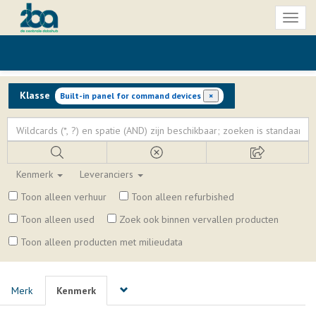
Toggl
naviga
Klasse
Built-in panel for command devices
×
Kenmerk
Leveranciers
Toon alleen verhuur
Toon alleen refurbished
Toon alleen used
Zoek ook binnen vervallen producten
Toon alleen producten met milieudata
Merk
Kenmerk