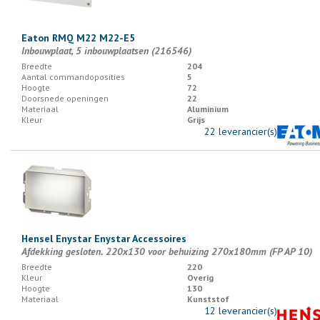
Eaton RMQ M22 M22-E5
Inbouwplaat, 5 inbouwplaatsen (216546)
Breedte
204
Aantal commandoposities
5
Hoogte
72
Doorsnede openingen
22
Materiaal
Aluminium
Kleur
Grijs
22 leverancier(s)
Hensel Enystar Enystar Accessoires
Afdekking gesloten. 220x130 voor behuizing 270x180mm (FP AP 10)
Breedte
220
Kleur
Overig
Hoogte
130
Materiaal
Kunststof
12 leverancier(s)