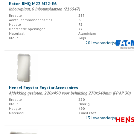
Eaton RMQ M22 M22-E6
Inbouwplaat, 6 inbouwplaatsen (216547)
Breedte
237
Aantal commandoposities
6
Hoogte
72
Doorsnede openingen
22
Materiaal
Aluminium
Kleur
Grijs
20 leverancier(s)
Hensel Enystar Enystar Accessoires
Afdekking gesloten. 220x490 voor behuizing 270x540mm (FP AP 30)
Breedte
220
Kleur
Overig
Hoogte
490
Materiaal
Kunststof
13 leverancier(s)