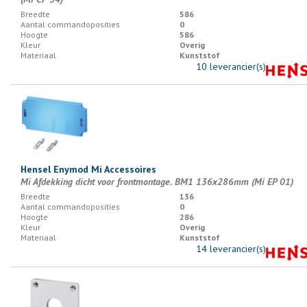
Breedte
586
Aantal commandoposities
0
Hoogte
586
Kleur
Overig
Materiaal
Kunststof
10 leverancier(s)
Hensel Enymod Mi Accessoires
Mi Afdekking dicht voor frontmontage. BM1 136x286mm (Mi EP 01)
Breedte
136
Aantal commandoposities
0
Hoogte
286
Kleur
Overig
Materiaal
Kunststof
14 leverancier(s)