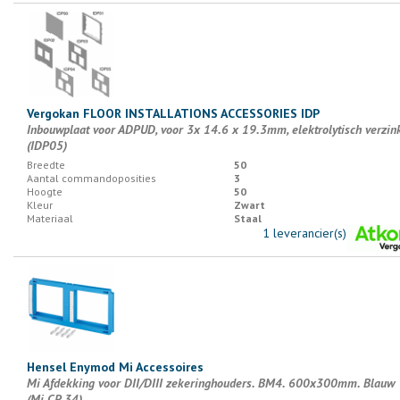
Vergokan FLOOR INSTALLATIONS ACCESSORIES IDP
Inbouwplaat voor ADPUD, voor 3x 14.6 x 19.3mm, elektrolytisch verzin
(IDP05)
Breedte
50
Aantal commandoposities
3
Hoogte
50
Kleur
Zwart
Materiaal
Staal
1 leverancier(s)
Hensel Enymod Mi Accessoires
Mi Afdekking voor DII/DIII zekeringhouders. BM4. 600x300mm. Blauw
(Mi CP 34)