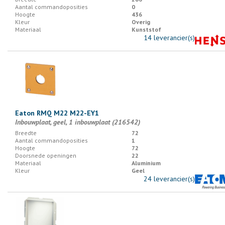
Aantal commandoposities
0
Hoogte
436
Kleur
Overig
Materiaal
Kunststof
14 leverancier(s)
Eaton RMQ M22 M22-EY1
Inbouwplaat, geel, 1 inbouwplaat (216542)
Breedte
72
Aantal commandoposities
1
Hoogte
72
Doorsnede openingen
22
Materiaal
Aluminium
Kleur
Geel
24 leverancier(s)