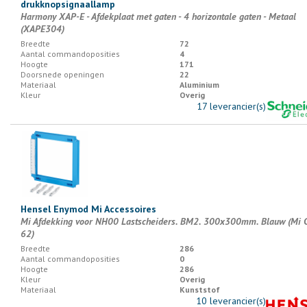
drukknopsignaallamp
Harmony XAP-E - Afdekplaat met gaten - 4 horizontale gaten - Metaal
(XAPE304)
Breedte
72
Aantal commandoposities
4
Hoogte
171
Doorsnede openingen
22
Materiaal
Aluminium
Kleur
Overig
17 leverancier(s)
Hensel Enymod Mi Accessoires
Mi Afdekking voor NH00 Lastscheiders. BM2. 300x300mm. Blauw (Mi 
62)
Breedte
286
Aantal commandoposities
0
Hoogte
286
Kleur
Overig
Materiaal
Kunststof
10 leverancier(s)