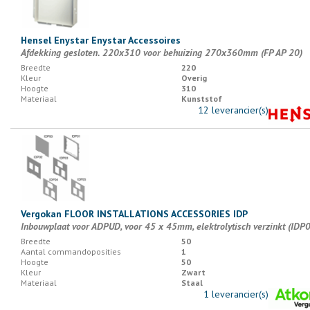
Hensel Enystar Enystar Accessoires
Afdekking gesloten. 220x310 voor behuizing 270x360mm (FP AP 20)
Breedte
220
Kleur
Overig
Hoogte
310
Materiaal
Kunststof
12 leverancier(s)
Vergokan FLOOR INSTALLATIONS ACCESSORIES IDP
Inbouwplaat voor ADPUD, voor 45 x 45mm, elektrolytisch verzinkt (IDP
Breedte
50
Aantal commandoposities
1
Hoogte
50
Kleur
Zwart
Materiaal
Staal
1 leverancier(s)