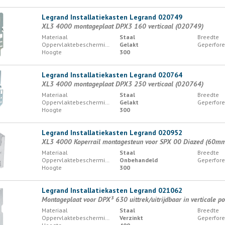
Legrand Installatiekasten Legrand 020749
XL3 4000 montageplaat DPX3 160 verticaal (020749)
Materiaal
Staal
Breedte
Oppervlaktebescherming
Gelakt
Geperfore
Hoogte
300
Legrand Installatiekasten Legrand 020764
XL3 4000 montageplaat DPX3 250 verticaal (020764)
Materiaal
Staal
Breedte
Oppervlaktebescherming
Gelakt
Geperfore
Hoogte
300
Legrand Installatiekasten Legrand 020952
XL3 4000 Koperrail montagesteun voor SPX 00 Diazed (60mm
Materiaal
Staal
Breedte
Oppervlaktebescherming
Onbehandeld
Geperfore
Hoogte
300
Legrand Installatiekasten Legrand 021062
Montageplaat voor DPX³ 630 uittrek/uitrijdbaar in verticale p
Materiaal
Staal
Breedte
Oppervlaktebescherming
Verzinkt
Geperfore