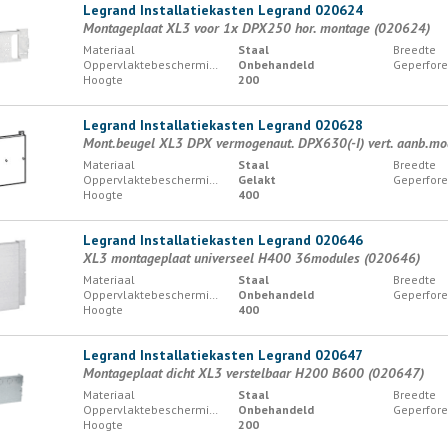
Legrand Installatiekasten Legrand 020624
Montageplaat XL3 voor 1x DPX250 hor. montage (020624)
Materiaal
Staal
Breedte
Oppervlaktebescherming
Onbehandeld
Geperfore
Hoogte
200
Legrand Installatiekasten Legrand 020628
Mont.beugel XL3 DPX vermogenaut. DPX630(-I) vert. aanb.m
Materiaal
Staal
Breedte
Oppervlaktebescherming
Gelakt
Geperfore
Hoogte
400
Legrand Installatiekasten Legrand 020646
XL3 montageplaat universeel H400 36modules (020646)
Materiaal
Staal
Breedte
Oppervlaktebescherming
Onbehandeld
Geperfore
Hoogte
400
Legrand Installatiekasten Legrand 020647
Montageplaat dicht XL3 verstelbaar H200 B600 (020647)
Materiaal
Staal
Breedte
Oppervlaktebescherming
Onbehandeld
Geperfore
Hoogte
200