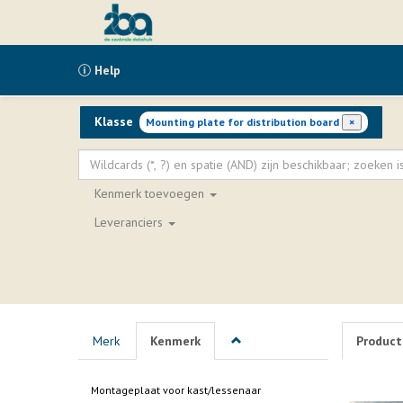
Help
Klasse
Mounting plate for distribution board
×
Kenmerk
toevoegen
Leveranciers
Merk
Kenmerk
Product
Montageplaat voor kast/lessenaar