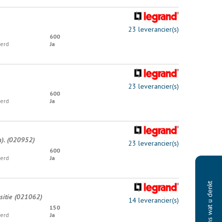
23 leverancier(s)
600
erd
Ja
23 leverancier(s)
600
erd
Ja
). (020952)
23 leverancier(s)
600
erd
Ja
Vertel ons wat u denkt
ositie (021062)
14 leverancier(s)
150
erd
Ja