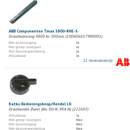
ABB Componenten Tmax S800-RHE-S
Draaibediening S800 As 500mm (1SDA060179R0001)
Met asverlenging
Ja
Met greep rood/geel
Ja
Met deurvergrendeling
Ja
Afsluitbaar
Ja
12 leverancier(s)
Katko Bedieningsknop/Hendel LK
Draaihendel Zwart (tbv. KU-N, VKA-N) (222607)
Afsluitbaar
Ja
Met greep rood/geel
Nee
Met asverlenging
Nee
Met deurvergrendeling
Nee