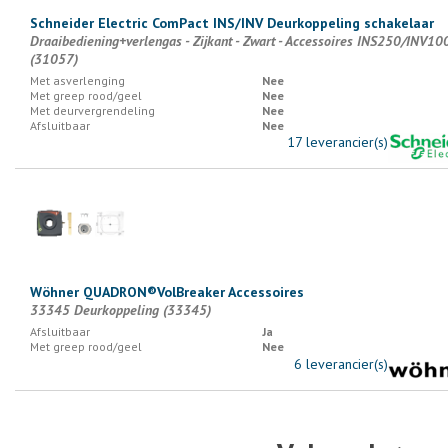
Schneider Electric ComPact INS/INV Deurkoppeling schakelaar
Draaibediening+verlengas - Zijkant - Zwart - Accessoires INS250/INV10
(31057)
Met asverlenging
Nee
Met greep rood/geel
Nee
Met deurvergrendeling
Nee
Afsluitbaar
Nee
17 leverancier(s)
Wöhner QUADRON®VolBreaker Accessoires
33345 Deurkoppeling (33345)
Afsluitbaar
Ja
Met greep rood/geel
Nee
6 leverancier(s)