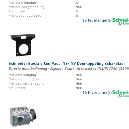
Met asverlenging
Ja
Met deurvergrendeling
Nee
Afsluitbaar
Ja
Met greep rood/geel
Ja
18 leverancier(s)
Schneider Electric ComPact INS/INV Deurkoppeling schakelaar
Directe draaibediening - Zijkant - Zwart - Accessoires INS/INV250 (310
Met asverlenging
Nee
Met greep rood/geel
Nee
Met deurvergrendeling
Nee
Afsluitbaar
Nee
16 leverancier(s)