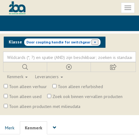
Toggl
naviga
Klasse
Door coupling handle for switchgear
×
Kenmerk
Leveranciers
Toon alleen verhuur
Toon alleen refurbished
Toon alleen used
Zoek ook binnen vervallen producten
Toon alleen producten met milieudata
Merk
Kenmerk