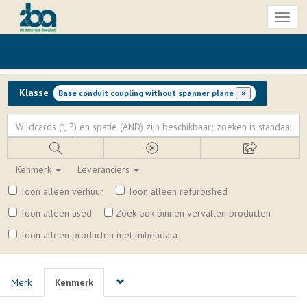
Toggl
naviga
Klasse
Base conduit coupling without spanner plane
×
Kenmerk
Leveranciers
Toon alleen verhuur
Toon alleen refurbished
Toon alleen used
Zoek ook binnen vervallen producten
Toon alleen producten met milieudata
Merk
Kenmerk