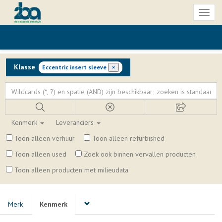
Toggl
naviga
Klasse
Eccentric insert sleeve
×
Kenmerk
Leveranciers
Toon alleen verhuur
Toon alleen refurbished
Toon alleen used
Zoek ook binnen vervallen producten
Toon alleen producten met milieudata
Merk
Kenmerk