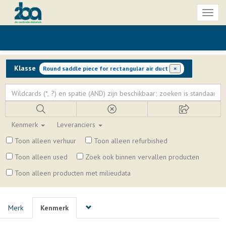
Toggl
naviga
Klasse
Round saddle piece for rectangular air duct
×
Kenmerk
Leveranciers
Toon alleen verhuur
Toon alleen refurbished
Toon alleen used
Zoek ook binnen vervallen producten
Toon alleen producten met milieudata
Merk
Kenmerk