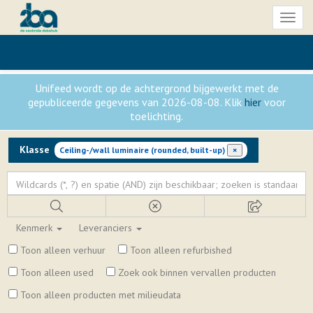
Toggl
naviga
Unifeed wordt op de achtergrond bijgewerkt met de
gepubliceerde gegevens van 2026-08-08. Klik
hier
voor
toelichting.
Klasse
Ceiling-/wall luminaire (rounded, built-up)
×
Kenmerk
Leveranciers
Toon alleen verhuur
Toon alleen refurbished
Toon alleen used
Zoek ook binnen vervallen producten
Toon alleen producten met milieudata