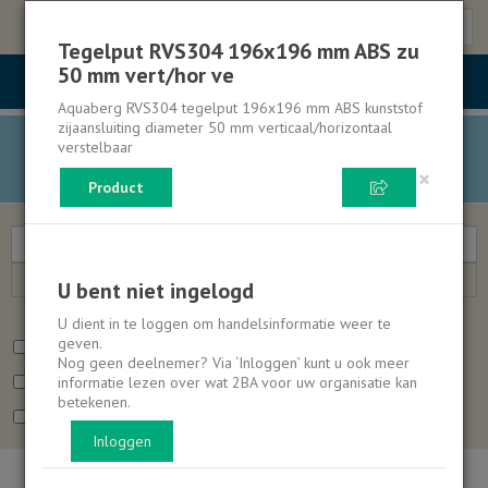
Toggl
Tegelput RVS304 196x196 mm ABS zu
naviga
50 mm vert/hor ve
Aquaberg RVS304 tegelput 196x196 mm ABS kunststof
zijaansluiting diameter 50 mm verticaal/horizontaal
Unifeed wordt op de achtergrond bijgewerkt met de
verstelbaar
gepubliceerde gegevens van 2026-08-08. Klik
hier
voor
×
toelichting.
Product
U bent niet ingelogd
Kenmerk
Leveranciers
U dient in te loggen om handelsinformatie weer te
geven.
Toon alleen verhuur
Toon alleen refurbished
Nog geen deelnemer? Via ‘Inloggen’ kunt u ook meer
informatie lezen over wat 2BA voor uw organisatie kan
Toon alleen used
Zoek ook binnen vervallen producten
betekenen.
Toon alleen producten met milieudata
Inloggen